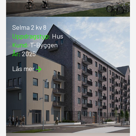
Selma 2 kv 8
Uppdragstyp
:
Hus
Kund
:
T-Byggen
År
:
2025
Läs mer