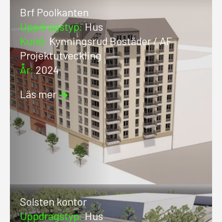
Brf Poolkanten
Uppdragstyp
:
Hus
Kund
:
Kynningsrud Bostäder / AF
Projektutveckling
År
:
2024
Läs mer
Solsten kontor
Uppdragstyp
:
Hus