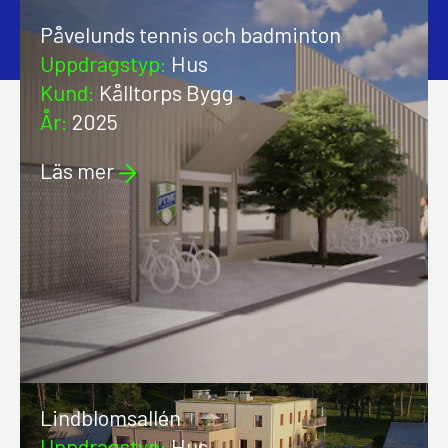
Påvelunds tennis och badminton
Uppdragstyp
:
Hus
Kund
:
Kålltorps Bygg
År
:
2025
Läs mer
Lindblomsallén
Uppdragstyp
:
Hus