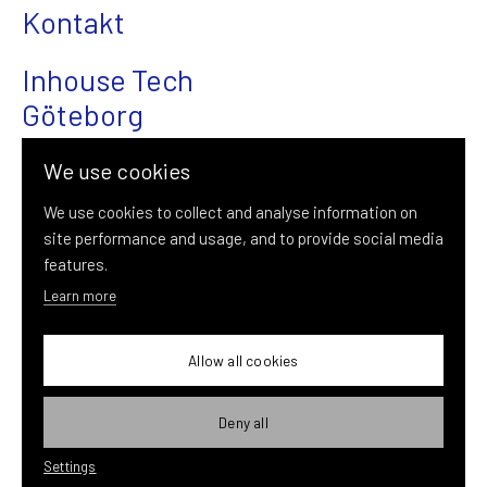
Kontakt
Inhouse Tech
Göteborg
Magasinsgatan 22
We use cookies
411 18 Göteborg
We use cookies to collect and analyse information on
site performance and usage, and to provide social media
031-376 08 00
features.
info@inhousetech.se
Learn more
Allow all cookies
Deny all
Settings
© Inhouse Tech Göteborg 2026 |
Cookie inställningar