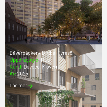
Bäverbäcken/ Birdie, Tyresö
Uppdragstyp
:
Hus
Kund
:
Devoco, Klövern
År
:
2025
Läs mer