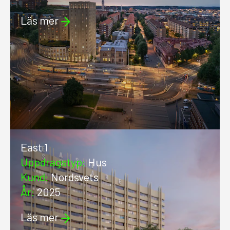
Läs mer
East 1
Uppdragstyp
:
Hus
Kund
:
Nordsvets
År
:
2025
Läs mer