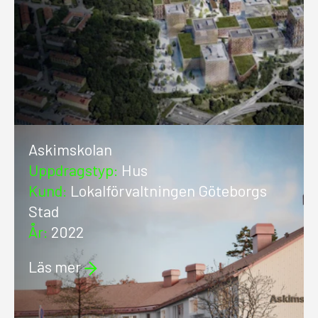
Askimskolan
Uppdragstyp
:
Hus
Kund
:
Lokalförvaltningen Göteborgs
Stad
År
:
2022
Läs mer