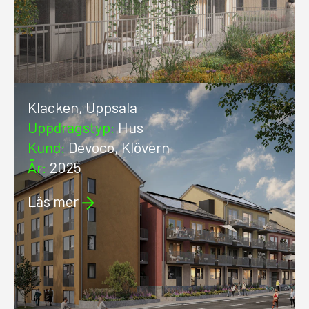
Klacken, Uppsala
Uppdragstyp
:
Hus
Kund
:
Devoco, Klövern
År
:
2025
Läs mer