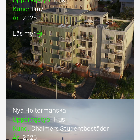
Kund
:
Tm2
År
:
2025
Läs mer
Nya Holtermanska
Uppdragstyp
:
Hus
Kund
:
Chalmers Studentbostäder
År
:
2025