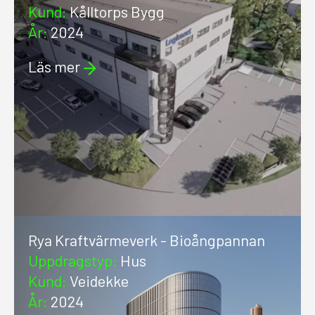
Kund
:
Kålltorps Bygg
År
:
2024
Läs mer
Rya Kraftvärmeverk - Bioångpannan
Uppdragstyp
:
Hus
Kund
:
Veidekke
År
:
2024