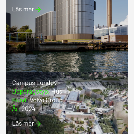
Läs mer
Campus Lundby
Uppdragstyp
:
Hus
Kund
:
Volvo Group
År
:
2024
Läs mer