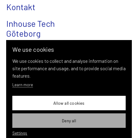
Kontakt
Inhouse Tech
Göteborg
Magasinsgatan 22
We use cookies
411 18 Göteborg
We use cookies to collect and analyse information on
site performance and usage, and to provide social media
031-376 08 00
features.
info@inhousetech.se
Learn more
Allow all cookies
Deny all
Settings
© Inhouse Tech Göteborg 2026 |
Cookie inställningar