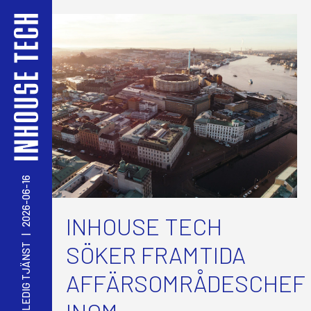
2026-06-16
INHOUSE TECH
|
SÖKER FRAMTIDA
LEDIG TJÄNST
AFFÄRSOMRÅDESCHEF