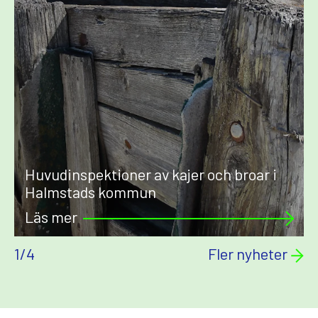
Huvudinspektioner av kajer och broar i
Halmstads kommun
Läs mer
1
/
4
Fler nyheter