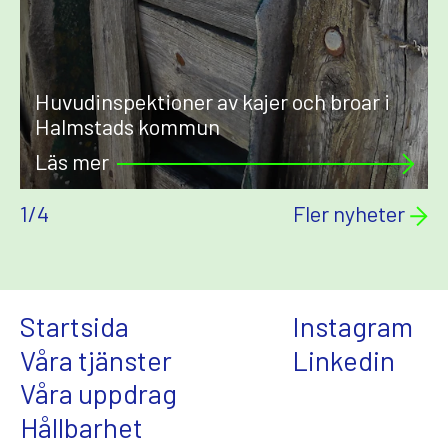
Huvudinspektioner av kajer och broar i
Halmstads kommun
Läs mer
1
/
4
Fler nyheter
Startsida
Instagram
Våra tjänster
Linkedin
Våra uppdrag
Hållbarhet