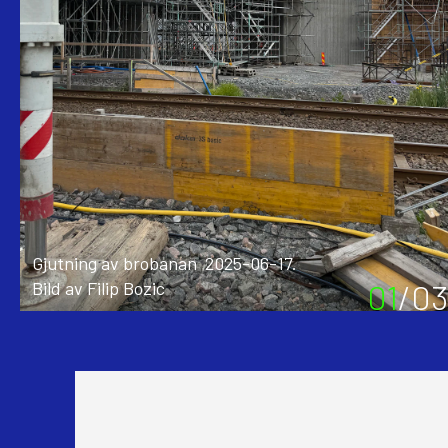
Gjutning av brobanan 2025-06-17.
01
/
03
Bild av Filip Bozic