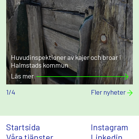
Huvudinspektioner av kajer och broar i
Halmstads kommun
Läs mer
1
/
4
Fler nyheter
Startsida
Instagram
Våra tjänster
Linkedin